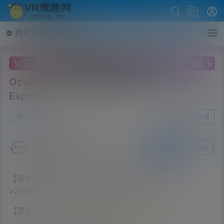
⛔️ 用户协议
💡 提交工单
Oculus Quest 游戏《网球电竞》Tennis
Esports
0
Quest 一体机
7月31日
前往下载
小艾客服
关注
私信
VR魔趣VIP官网-认证客服
【版本】：2026年7月31号更新商店最新版
v2026.7.2.1.607291006
【更新】：
修复更新内容，详情查看下方版本说明